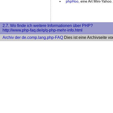
phpHoo
, eine Art Mini-Yahoo.
2.7. Wo finde ich weitere Informationen über PHP?
http://www.php-faq.de/q/q-php-mehr-info.html
Archiv der de.comp.lang.php-FAQ
Dies ist eine Archivseite v