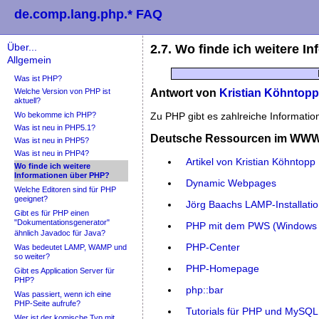
de.comp.lang.php.* FAQ
Über...
2.7. Wo finde ich weitere 
Allgemein
Was ist PHP?
Welche Version von PHP ist
Antwort von
Kristian Köhntopp
aktuell?
Wo bekomme ich PHP?
Zu PHP gibt es zahlreiche Informatio
Was ist neu in PHP5.1?
Deutsche Ressourcen im WW
Was ist neu in PHP5?
Was ist neu in PHP4?
Artikel von Kristian Köhntopp
Wo finde ich weitere
Informationen über PHP?
Dynamic Webpages
Welche Editoren sind für PHP
geeignet?
Jörg Baachs LAMP-Installatio
Gibt es für PHP einen
"Dokumentationsgenerator"
PHP mit dem PWS (Windows 
ähnlich Javadoc für Java?
PHP-Center
Was bedeutet LAMP, WAMP und
so weiter?
PHP-Homepage
Gibt es Application Server für
PHP?
php::bar
Was passiert, wenn ich eine
PHP-Seite aufrufe?
Tutorials für PHP und MySQL
Wer ist der komische Typ mit