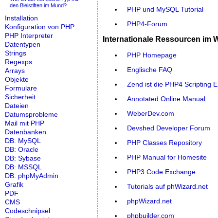
den Bleistiften im Mund?
PHP und MySQL Tutorial
Installation
PHP4-Forum
Konfiguration von PHP
PHP Interpreter
Internationale Ressourcen i
Datentypen
Strings
PHP Homepage
Regexps
Englische FAQ
Arrays
Objekte
Zend ist die PHP4 Scripting 
Formulare
Sicherheit
Annotated Online Manual
Dateien
WeberDev.com
Datumsprobleme
Mail mit PHP
Devshed Developer Forum
Datenbanken
DB: MySQL
PHP Classes Repository
DB: Oracle
PHP Manual for Homesite
DB: Sybase
DB: MSSQL
PHP3 Code Exchange
DB: phpMyAdmin
Grafik
Tutorials auf phWizard.net
PDF
phpWizard.net
CMS
Codeschnipsel
phpbuilder.com