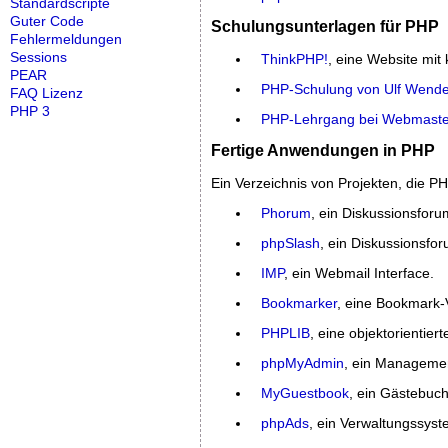
Standardscripte
Guter Code
Schulungsunterlagen für PHP
Fehlermeldungen
Sessions
ThinkPHP!
, eine Website mit
PEAR
PHP-Schulung von Ulf Wende
FAQ Lizenz
PHP 3
PHP-Lehrgang bei Webmaste
Fertige Anwendungen in PHP
Ein Verzeichnis von Projekten, die 
Phorum
, ein Diskussionsforu
phpSlash
, ein Diskussionsfor
IMP
, ein Webmail Interface.
Bookmarker
, eine Bookmark-
PHPLIB
, eine objektorientie
phpMyAdmin
, ein Manageme
MyGuestbook
, ein Gästebuch
phpAds
, ein Verwaltungssyst