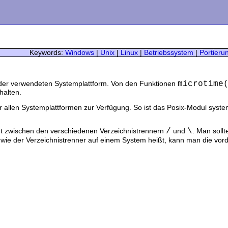
Keywords:
Windows
|
Unix
|
Linux
|
Betriebssystem
|
Portieru
microtime
der verwendeten Systemplattform. Von den Funktionen
halten.
r allen Systemplattformen zur Verfügung. So ist das Posix-Modul syst
/
\
ht zwischen den verschiedenen Verzeichnistrennern
und
. Man sollt
ie der Verzeichnistrenner auf einem System heißt, kann man die vord