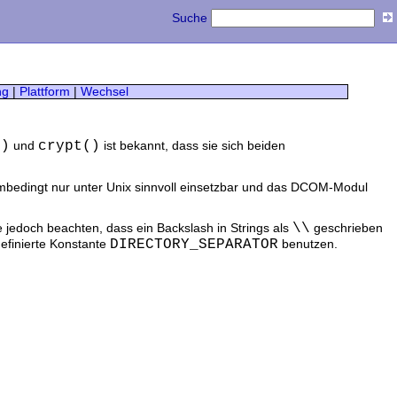
Suche
ng
|
Plattform
|
Wechsel
()
crypt()
und
ist bekannt, dass sie sich beiden
embedingt nur unter Unix sinnvoll einsetzbar und das DCOM-Modul
\\
e jedoch beachten, dass ein Backslash in Strings als
geschrieben
DIRECTORY_SEPARATOR
efinierte Konstante
benutzen.