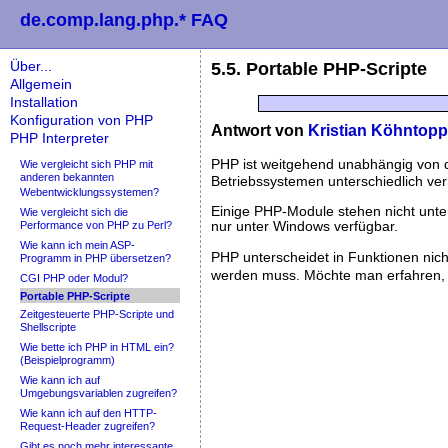
de.comp.lang.php.* FAQ
Über...
5.5. Portable PHP-Scripte
Allgemein
Installation
Konfiguration von PHP
Antwort von
Kristian Köhntopp
PHP Interpreter
PHP ist weitgehend unabhängig von 
Wie vergleicht sich PHP mit
anderen bekannten
Betriebssystemen unterschiedlich ver
Webentwicklungssystemen?
Einige PHP-Module stehen nicht unte
Wie vergleicht sich die
nur unter Windows verfügbar.
Performance von PHP zu Perl?
Wie kann ich mein ASP-
PHP unterscheidet in Funktionen nic
Programm in PHP übersetzen?
werden muss. Möchte man erfahren, w
CGI PHP oder Modul?
Portable PHP-Scripte
Zeitgesteuerte PHP-Scripte und
Shellscripte
Wie bette ich PHP in HTML ein?
(Beispielprogramm)
Wie kann ich auf
Umgebungsvariablen zugreifen?
Wie kann ich auf den HTTP-
Request-Header zugreifen?
Gibt es noch mehr interessante