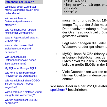
<h1>Bla</h1>

Datenbank abzulegen?
<img src="sendimage.php
Windows: Jeder Zugriff auf
</body>

meine Datenbank dauert eine
halbe Minute!
Wie kann ich meine
in
muss nicht nur das Script
Datenbankperformance
Image-Tag auf der Seite muss
steigern?
Datenbankverbindung aufmach
Wie kann ich zwei Tabellen
der Overhead noch viel größe
miteinander verknüpfen?
gestartet werden.
Was ist Aggregation? Was ist
GROUP BY?
Legt man dagegen die Bilder 
Was ist der Unterschied
Webservers oder gar einem spe
zwischen connect und
pconnect?
MySQL kann BLOBs (binary larg
Wie kann ich mein
in kleinen Teilstücken aus d
Datenbankpasswort gegen
Bytes davor zu lesen. Obendr
Spionage sichern?
beliebig große BLOBs in der
MySQL oder PostgreSQL?
Viele Datenbanken werden se
Wie komme ich bei meinem
kleinen Objekten in derselbe
Provider an die Datenbank?
enthält.
Wie kann ich auf einen ODBC-
Server (MSSQL, Access)
Wie man Bilder in einer MySQL-Datenb
zugreifen?
speichern?
beschrieben.
Wieso wird aus " plötzlich \" und
wie geht das wieder weg?
Warum soll ich nicht SELECT *
schreiben?