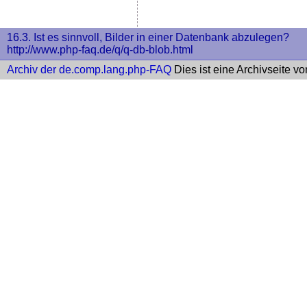
16.3. Ist es sinnvoll, Bilder in einer Datenbank abzulegen?
http://www.php-faq.de/q/q-db-blob.html
Archiv der de.comp.lang.php-FAQ
Dies ist eine Archivseite v