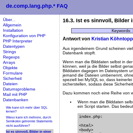
de.comp.lang.php.* FAQ
Über...
16.3. Ist es sinnvoll, Bilde
Allgemein
Installation
Keywords:
Konfiguration von PHP
Antwort von
Kristian Köhntopp
PHP Interpreter
Datentypen
Aus irgendeinem Grund scheinen viel
Strings
Datenbank stopft.
Regexps
Wenn man die Bilddaten selbst in der
Arrays
können, weil ja die Bilder selbst gen
Objekte
Bilddaten dagegen im Dateisystem un
Formulare
jemand die Dateien umbenennt, ohne
Sicherheit
speziell bei MySQL so, dass keinerlei
Dateien
sicherstellen, sodass diese Sicherheit
Datumsprobleme
Dazu kommen noch eine Reihe von we
Mail mit PHP
Datenbanken
Wenn man die Bilddaten selbs
ein Script starten. Das bedeut
Wie kann ich mehr über SQL
lernen?
index.php:

Wieso kann ich mehrere, durch
Semikolon getrennte Statements
<html>

nicht ausführen?
<body>

Ist es sinnvoll, Bilder in einer