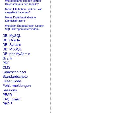
Wie bekomme ich den letzten
Datensatz aus der Tabelle?
Meine IDs haben Lücken - wie
vergebe ich sie neu?
Meine Datenbankabfrage
funktioniert nicht
Wie kann ich bösartigen Code in
SQL-Abfragen unterbinden?
DB: MySQL
DB: Oracle
DB: Sybase
DB: MSSQL
DB: phpMyAdmin
Grafik
PDF
CMS
Codeschnipsel
Standardscripte
Guter Code
Fehlermeldungen
Sessions
PEAR
FAQ Lizenz
PHP 3